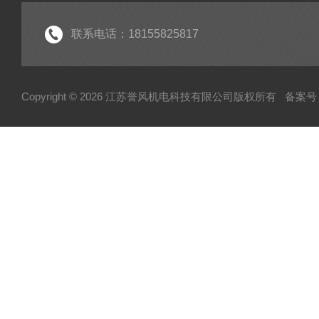
防爆风机
高压风机气泵配件
联系电话：18155825817
紫光电机
紫光减速机
Copyright © 2026 江苏誉风机电科技有限公司版权所有
备案号
CX系列透浦式鼓风机
双叶轮高压风机