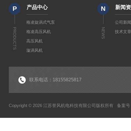
产品中心
新闻
P
N
格凌旋涡式气泵
公司新
PRODUCTS
NEWS
格凌高压风机
技术文
高压风机
漩涡风机
漩涡式气泵
防爆风机
高压风机气泵配件
联系电话：18155825817
紫光电机
紫光减速机
Copyright © 2026 江苏誉风机电科技有限公司版权所有
备案号
CX系列透浦式鼓风机
双叶轮高压风机