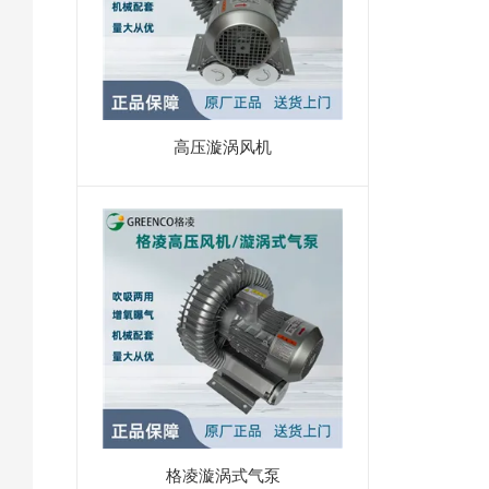
高压漩涡风机
格凌漩涡式气泵