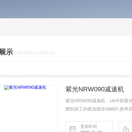
展示
/ PRODUCT DISPLAY
紫光NRW090减速机
紫光NRW090减速机，zik中
磨削加工的硬齿面传动蜗杆,效率
25、30、40、50、63、75、90、
转距:2.6-1070。
更新时间