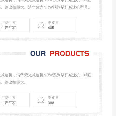
高、输出扭距大。清华紫光NRW蜗轮蜗杆减速机型号：
110、130传动比：7.5-100输入功率：0.01-22KW输出
厂商性质
浏览量
生产厂家
405
研紫光减速机，清华紫光减速机NRW系列蜗杆减速机，精密
高、输出扭距大。
厂商性质
浏览量
生产厂家
388