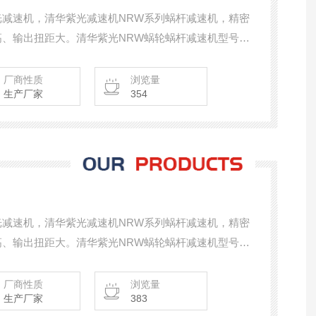
研紫光减速机，清华紫光减速机NRW系列蜗杆减速机，精密
高、输出扭距大。清华紫光NRW蜗轮蜗杆减速机型号：
110、130传动比：7.5-100输入功率：0.01-22KW输出
厂商性质
浏览量
生产厂家
354
研紫光减速机，清华紫光减速机NRW系列蜗杆减速机，精密
高、输出扭距大。清华紫光NRW蜗轮蜗杆减速机型号：
110、130传动比：7.5-100输入功率：0.01-22KW输出
厂商性质
浏览量
生产厂家
383