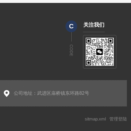
关注我们
C
CODE
公司地址：武进区庙桥镇东环路82号
sitmap.xml
管理登陆