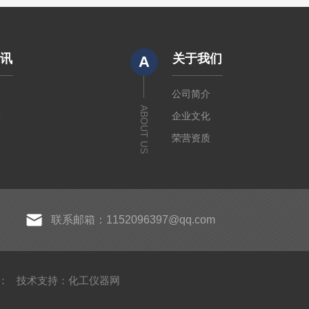
资讯
关于我们
A
闻
公司简介
ABOUT US
章
企业文化
荣营资质
联系邮箱：1152096397@qq.com
：
技术支持：
化工仪器网