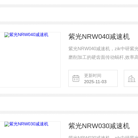
紫光NRW040减速机
紫光NRW040减速机，zik中
磨削加工的硬齿面传动蜗杆,效率
25、30、40、50、63、75、90、
转距:2.6-1070。
更新时间
2025-11-03
紫光NRW030减速机
紫光NRW030减速机，zik中