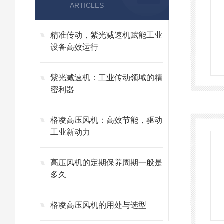
ARTICLES
精准传动，紫光减速机赋能工业
设备高效运行
紫光减速机：工业传动领域的精
密利器
格凌高压风机：高效节能，驱动
工业新动力
高压风机的定期保养周期一般是
多久
格凌高压风机的用处与选型