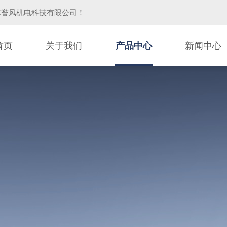
苏誉风机电科技有限公司
！
首页
关于我们
产品中心
新闻中心