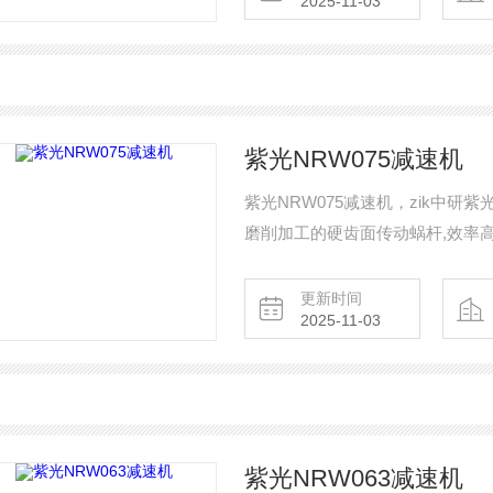
2025-11-03
紫光NRW075减速机
紫光NRW075减速机，zik中
磨削加工的硬齿面传动蜗杆,效率
25、30、40、50、63、75、90、
转距:2.6-1070。
更新时间
2025-11-03
紫光NRW063减速机