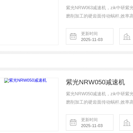
紫光NRW063减速机，zik中
磨削加工的硬齿面传动蜗杆,效率
25、30、40、50、63、75、90、
转距:2.6-1070。
更新时间
2025-11-03
紫光NRW050减速机
紫光NRW050减速机，zik中
磨削加工的硬齿面传动蜗杆,效率
25、30、40、50、63、75、90、
转距:2.6-1070。
更新时间
2025-11-03