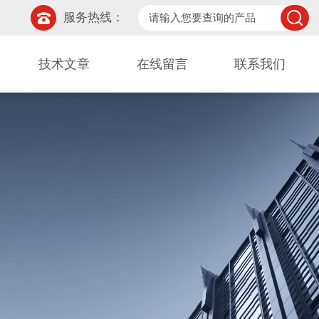
服务热线：
技术文章
在线留言
联系我们