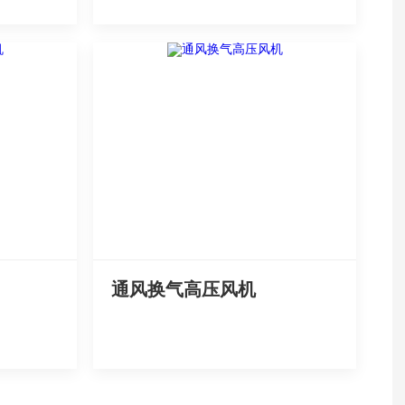
通风换气高压风机