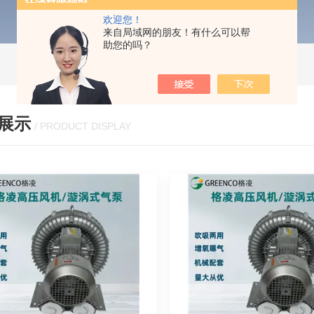
欢迎您！
来自局域网的朋友！有什么可以帮
助您的吗？
展示
/ PRODUCT DISPLAY