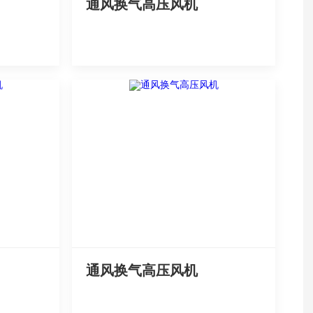
通风换气高压风机
通风换气高压风机