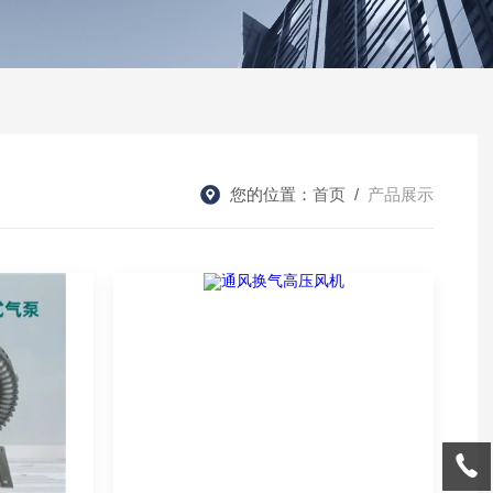
您的位置：
首页
/
产品展示