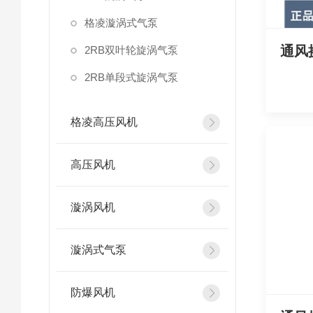
格凌漩涡式气泵
通风
2RB双叶轮旋涡气泵
2RB单段式旋涡气泵
格凌高压风机
高压风机
漩涡风机
漩涡式气泵
防爆风机