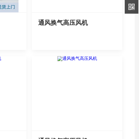
通风换气高压风机