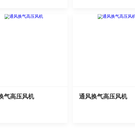
换气高压风机
通风换气高压风机