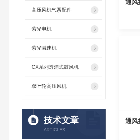
通风
高压风机气泵配件
紫光电机
紫光减速机
CX系列透浦式鼓风机
双叶轮高压风机
技术文章
通风
ARTICLES