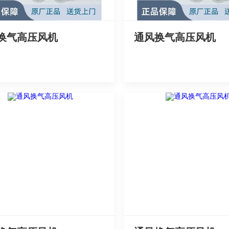
换气高压风机
通风换气高压风机