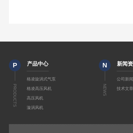
产品中心
新闻
P
N
格凌旋涡式气泵
公司新
PRODUCTS
NEWS
格凌高压风机
技术文
高压风机
漩涡风机
漩涡式气泵
防爆风机