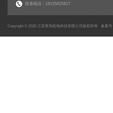
高压风机气泵配件
联系电话：18155825817
紫光电机
紫光减速机
Copyright © 2026 江苏誉风机电科技有限公司版权所有
备案号
CX系列透浦式鼓风机
双叶轮高压风机