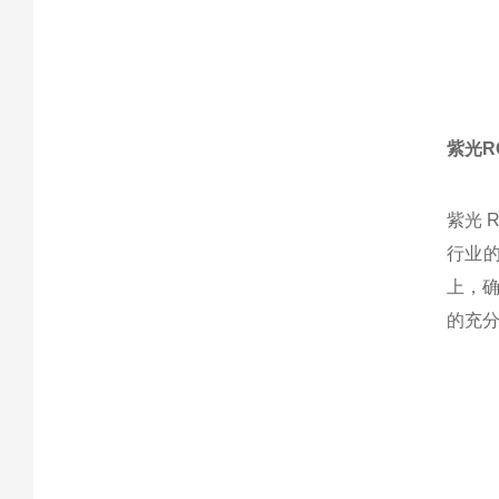
紫光
R
紫光 
行业
上，
的充