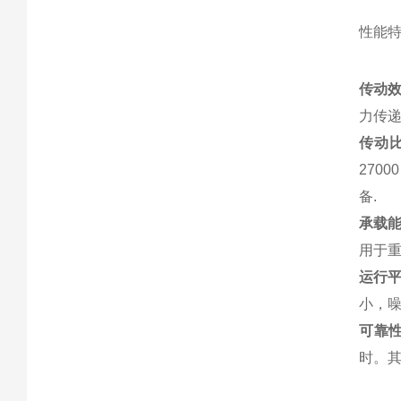
性能
传动
力传递
传动
270
备.
承载
用于
运行
小，
可靠
时。