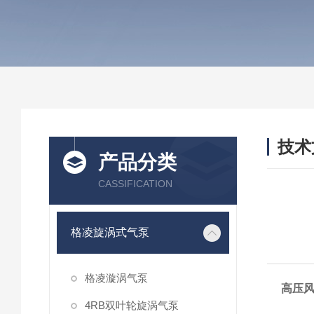
技术
产品分类
/ TEC
CASSIFICATION
格凌旋涡式气泵
格凌漩涡气泵
高压
4RB双叶轮旋涡气泵