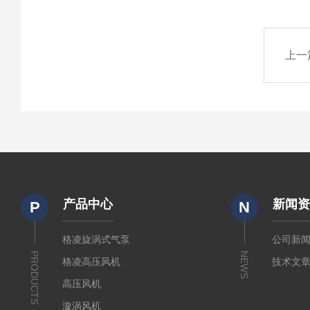
上一
产品中心
新闻
P
N
格凌旋涡式气泵
公司新
PRODUCTS
NEWS
格凌高压风机
技术文
高压风机
漩涡风机