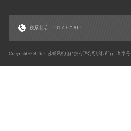
漩涡式气泵
防爆风机
高压风机气泵配件
联系电话：18155825817
紫光电机
紫光减速机
Copyright © 2026 江苏誉风机电科技有限公司版权所有
备案号
CX系列透浦式鼓风机
双叶轮高压风机