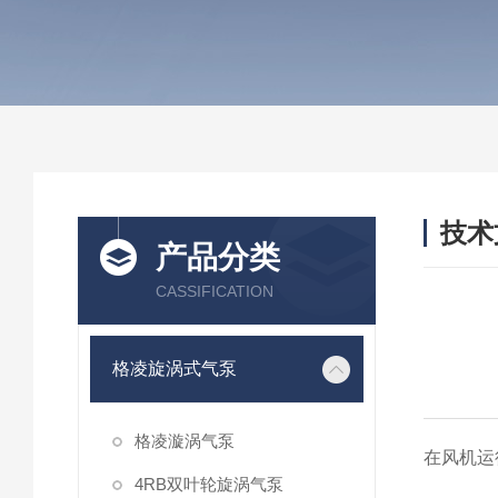
技术
产品分类
/ TEC
CASSIFICATION
格凌旋涡式气泵
格凌漩涡气泵
在风机运
4RB双叶轮旋涡气泵