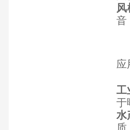
风
音
应
工
于
水
质