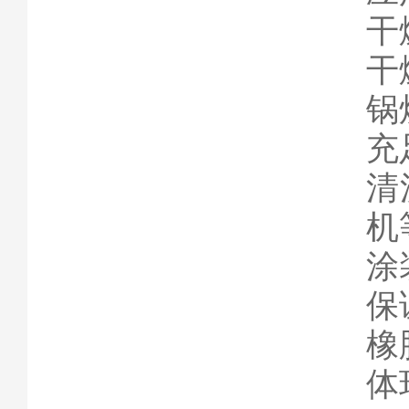
干
干
锅
充
清
机
涂
保
橡
体