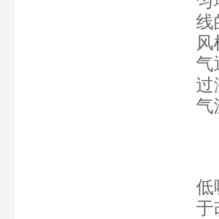
匀
线
风
气
过
气
低
于