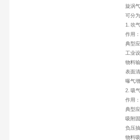
旋涡气
可分为
1. 吹气
作用
典型
工业
物料输
表面
曝气
2. 
作用：
典型
吸附
负压抽
物料吸