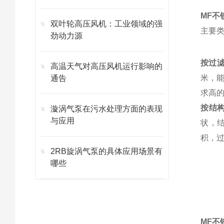
MF不
双叶轮高压风机：工业领域的强
主要
劲动力源
按过
高温天气对高压风机运行影响的
米，能
通告
求高
按结
漩涡气泵在污水处理方面的表现
与应用
状，
积，
2RB旋涡气泵的具体应用场景有
哪些
MF不