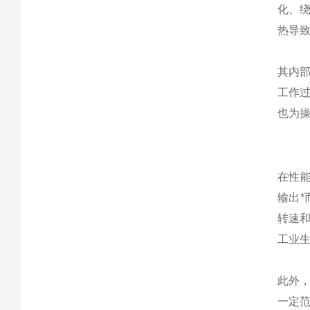
化、
热导
其内
工作
也为
在性能
输出
转速和
工业
此外，
一定