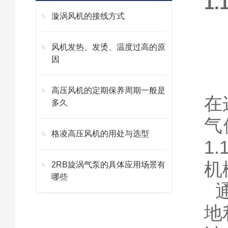
1
漩涡风机的接线方式
风机发热、发烫、温度过高的原
因
高压风机的定期保养周期一般是
在
多久
气
格凌高压风机的用处与选型
1
机
2RB旋涡气泵的具体应用场景有
哪些
通
地