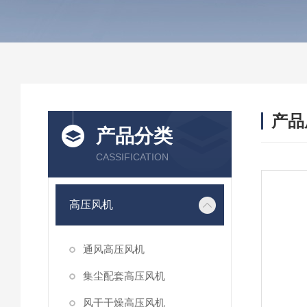
产品
产品分类
CASSIFICATION
高压风机
通风高压风机
集尘配套高压风机
风干干燥高压风机