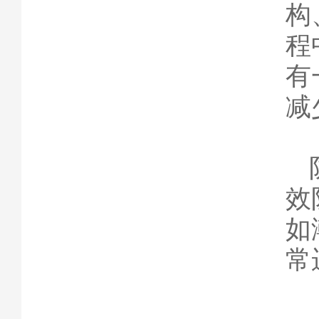
构
程
有
减
防
效
如
常