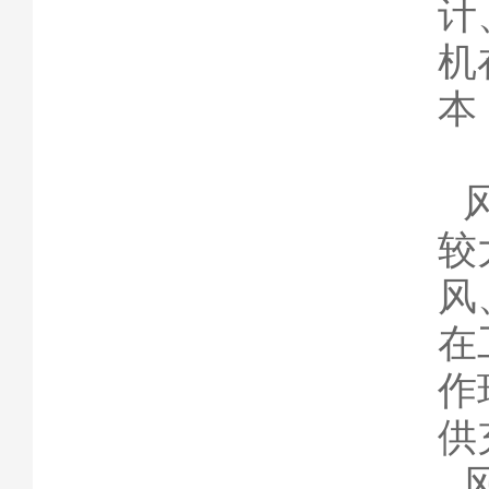
计
机
本
风
较
风
在
作
供
风